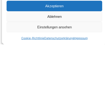
Ausblick auf das Jahr 2023 v.a. die Wahlen für
Akzeptieren
drei Vorstandsposten. Der Vorsitzende Harald…
13. Februar 2023
Ablehnen
Einstellungen ansehen
Hallo Welt!
Cookie-Richtlinie
Datenschutzerklärung
Impressum
Willkommen bei WordPress. Dies ist dein erster
Beitrag. Bearbeite oder lösche ihn und beginne
mit dem Schreiben!
3. Oktober 2021