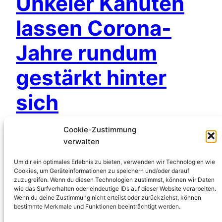
Unkeler Kanuten
lassen Corona-
Jahre rundum
gestärkt hinter
sich
Cookie-Zustimmung
Unkel: Am letzten Freitag im Januar kamen die
verwalten
Wassersportler vom Kanu-Club Unkel e.V. (KCU)
Um dir ein optimales Erlebnis zu bieten, verwenden wir Technologien wie
im in den letzten Jahren frisch renovierten
Cookies, um Geräteinformationen zu speichern und/oder darauf
Vereinsheim am Rheinbüchel zu ihrer
zuzugreifen. Wenn du diesen Technologien zustimmst, können wir Daten
wie das Surfverhalten oder eindeutige IDs auf dieser Website verarbeiten.
Jahreshauptversammlung zusam­men. Auf der
Wenn du deine Zustimmung nicht erteilst oder zurückziehst, können
Tagesordnung des Treffens standen neben den
bestimmte Merkmale und Funktionen beeinträchtigt werden.
Berichten der Vorstandsmitglieder und dem