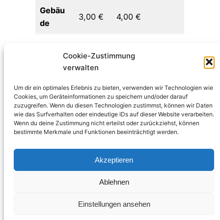
Gebäu
3,00 €
4,00 €
de
Für eine Reservierungsfrage könnt Ihr unser
Cookie-Zustimmung
Reservierungstool
nutzten oder eine Mail an
verwalten
dkvstation@kc-unkel.de
senden. Einzelne
Wanderfahrer mit kleinem Zelt sind auch spontan
Um dir ein optimales Erlebnis zu bieten, verwenden wir Technologien wie
Cookies, um Geräteinformationen zu speichern und/oder darauf
immer herzlich willkommen.
zuzugreifen. Wenn du diesen Technologien zustimmst, können wir Daten
wie das Surfverhalten oder eindeutige IDs auf dieser Website verarbeiten.
ACHTUNG: Bitte überprüfe bei Nachrichten
Wenn du deine Zustimmung nicht erteilst oder zurückziehst, können
bestimmte Merkmale und Funktionen beeinträchtigt werden.
auch deinen Spamordner!
Das Buchungstool
öffnet sich in einem neuen Tab.
Akzeptieren
Reservierungstool
Ablehnen
Kanu – Club Unkel e.V.
Einstellungen ansehen