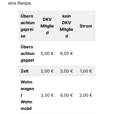
eine Rampe.
Übern
kein
DKV
achtun
DKV
Mitglie
Strom
gsprei
Mitglie
d
se
d
Übern
achtun
5,00 €
8,00 €
gsgast
Zelt
2,00 €
3,00 €
1,00 €
Wohn
wagen
/
3,50 €
6,00 €
2,00 €
Wohn
mobil