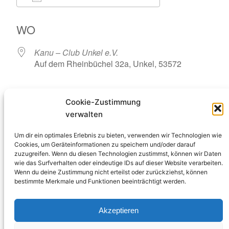
ICS herunterladen
Google Kalende
WO
Kanu – Club Unkel e.V.
Auf dem Rheinbüchel 32a, Unkel, 53572
VERANSTALTUNGSTYP
Cookie-Zustimmung
KCU
Sonstiges
verwalten
Um dir ein optimales Erlebnis zu bieten, verwenden wir Technologien wie
Cookies, um Geräteinformationen zu speichern und/oder darauf
Gemeinsame Besprechung des Fahrtenprogramms
zuzugreifen. Wenn du diesen Technologien zustimmst, können wir Daten
2024, bei der jedes Mitglied eingeladen ist, eigene
wie das Surfverhalten oder eindeutige IDs auf dieser Website verarbeiten.
Ideen mit einzubringen und Veranstaltungen zu
Wenn du deine Zustimmung nicht erteilst oder zurückziehst, können
gestalten.
bestimmte Merkmale und Funktionen beeinträchtigt werden.
Vorplanung als PDF:
Akzeptieren
Fahrtenplanung 2024