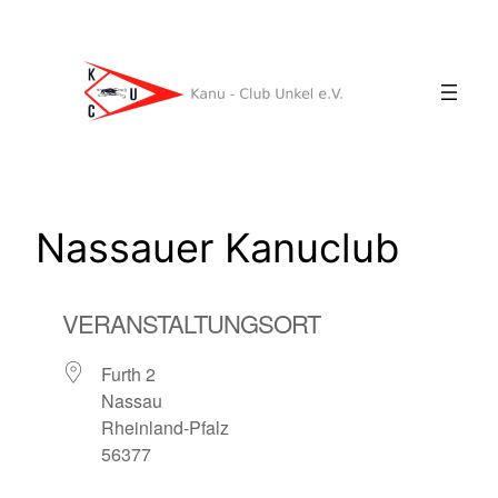
Zum
Inhalt
springen
Nassauer Kanuclub
VERANSTALTUNGSORT
Furth 2
Nassau
Rheinland-Pfalz
56377