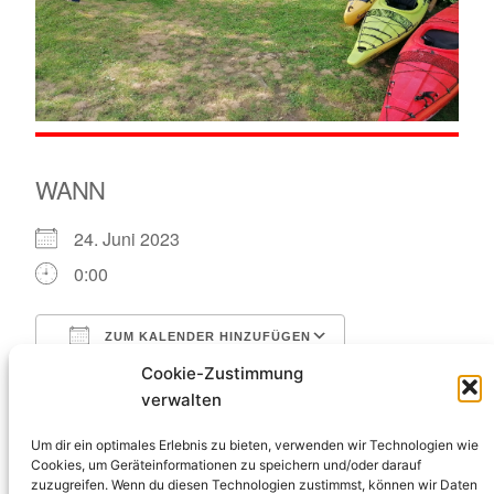
WANN
24. Juni 2023
0:00
ZUM KALENDER HINZUFÜGEN
ICS herunterladen
Google Kalende
Cookie-Zustimmung
WO
verwalten
Um dir ein optimales Erlebnis zu bieten, verwenden wir Technologien wie
Kanu – Club Unkel e.V.
Cookies, um Geräteinformationen zu speichern und/oder darauf
Auf dem Rheinbüchel 32a, Unkel, 53572
zuzugreifen. Wenn du diesen Technologien zustimmst, können wir Daten