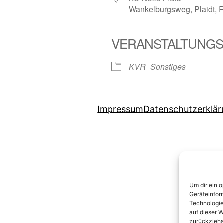
Wankelburgsweg, Plaidt, R
VERANSTALTUNGS
er
iCalendar
Off
KVR
Sonstiges
Impressum
Datenschutzerklä
Um dir ein 
Geräteinfor
Technologie
auf dieser W
zurückziehs