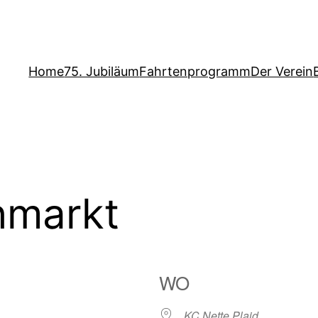
Home
75. Jubiläum
Fahrtenprogramm
Der Verein
hmarkt
WO
KC Nette Plaid