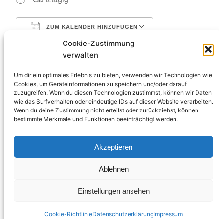
ZUM KALENDER HINZUFÜGEN
ICS herunterladen
Google Kalende
Cookie-Zustimmung
WO
verwalten
Um dir ein optimales Erlebnis zu bieten, verwenden wir Technologien wie
Makkleeberg
Cookies, um Geräteinformationen zu speichern und/oder darauf
Wildwasserkehre 1, Markkleeberg, 04416
zuzugreifen. Wenn du diesen Technologien zustimmst, können wir Daten
wie das Surfverhalten oder eindeutige IDs auf dieser Website verarbeiten.
Wenn du deine Zustimmung nicht erteilst oder zurückziehst, können
VERANSTALTUNGSTYP
bestimmte Merkmale und Funktionen beeinträchtigt werden.
KVR
Paddeln
Akzeptieren
Ablehnen
Kanu – Club Unkel e.V.
Einstellungen ansehen
Cookie-Richtlinie
Datenschutzerklärung
Impressum