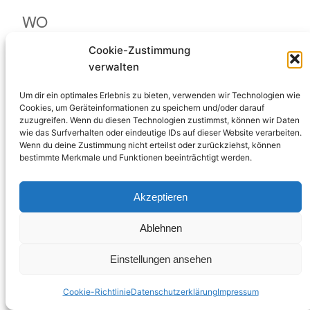
ICS herunterladen
Google Kalende
WO
Cookie-Zustimmung
Sporthalle Am Sonnenberg
Schulstraße 6, Unkel, 53572
verwalten
Um dir ein optimales Erlebnis zu bieten, verwenden wir Technologien wie
VERANSTALTUNGSTYP
Cookies, um Geräteinformationen zu speichern und/oder darauf
zuzugreifen. Wenn du diesen Technologien zustimmst, können wir Daten
wie das Surfverhalten oder eindeutige IDs auf dieser Website verarbeiten.
Training
Wenn du deine Zustimmung nicht erteilst oder zurückziehst, können
bestimmte Merkmale und Funktionen beeinträchtigt werden.
Akzeptieren
Kanu – Club Unkel e.V.
Ablehnen
Einstellungen ansehen
Cookie-Richtlinie
Datenschutzerklärung
Impressum