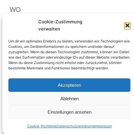
ICS herunterladen
Google Kalende
WO
Cookie-Zustimmung
Sporthalle Am Sonnenberg
Schulstraße 6, Unkel, 53572
verwalten
Um dir ein optimales Erlebnis zu bieten, verwenden wir Technologien wie
VERANSTALTUNGSTYP
Cookies, um Geräteinformationen zu speichern und/oder darauf
zuzugreifen. Wenn du diesen Technologien zustimmst, können wir Daten
wie das Surfverhalten oder eindeutige IDs auf dieser Website verarbeiten.
Training
Wenn du deine Zustimmung nicht erteilst oder zurückziehst, können
bestimmte Merkmale und Funktionen beeinträchtigt werden.
Akzeptieren
Kanu – Club Unkel e.V.
Ablehnen
Einstellungen ansehen
Cookie-Richtlinie
Datenschutzerklärung
Impressum